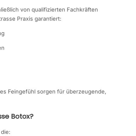
ließlich von qualifizierten Fachkräften
asse Praxis garantiert:
ng
en
g
hes Feingefühl sorgen für überzeugende,
sse Botox?
die: