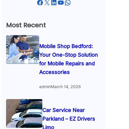
Facebook
X
LinkedIn
YouTube
WhatsApp
Most Recent
Mobile Shop Bedford:
Your One-Stop Solution
for Mobile Repairs and
Accessories
admin
March 14, 2026
Car Service Near
Parkland – EZ Drivers
Limo